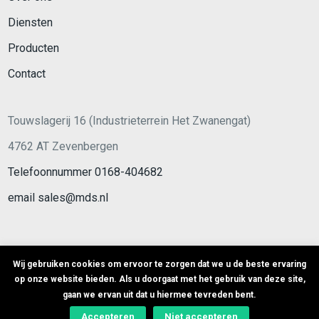
Diensten
Producten
Contact
Touwslagerij 16 (Industrieterrein Het Zwanengat)
4762 AT Zevenbergen
Telefoonnummer 0168-404682
email sales@mds.nl
Wij gebruiken cookies om ervoor te zorgen dat we u de beste ervaring
op onze website bieden. Als u doorgaat met het gebruik van deze site,
© Copyright
2026
MDS -
Sitemap
- Ontwikkeld door
Best4u
gaan we ervan uit dat u hiermee tevreden bent.
Group B.V.
Accepteren
Niet accepteren