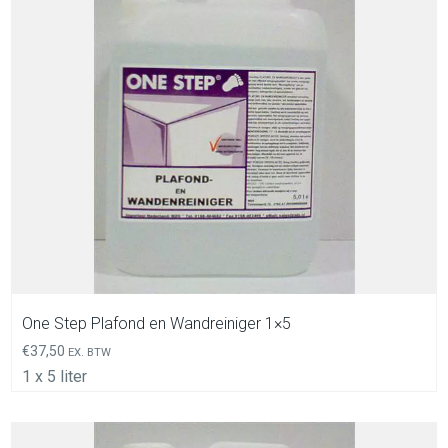
In Winkelwagen
One Step Plafond en Wandreiniger 1×5
€
37,50
EX. BTW
1 x 5 liter