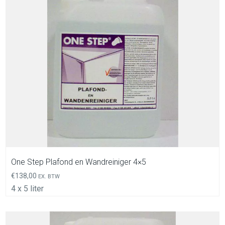
In Winkelwagen
One Step Plafond en Wandreiniger 4×5
€
138,00
EX. BTW
4 x 5 liter