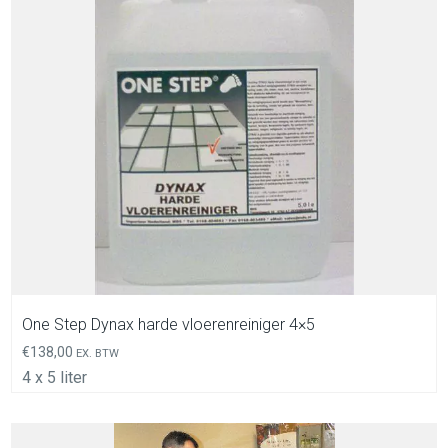
In Winkelwagen
One Step Dynax harde vloerenreiniger 4×5
€
138,00
EX. BTW
4 x 5 liter