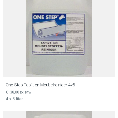
In Winkelwagen
One Step Tapijt en Meubelreiniger 4×5
€
138,00
EX. BTW
4 x 5 liter