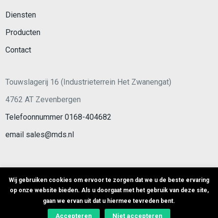
Diensten
Producten
Contact
Touwslagerij 16 (Industrieterrein Het Zwanengat)
4762 AT Zevenbergen
Telefoonnummer 0168-404682
email sales@mds.nl
Wij gebruiken cookies om ervoor te zorgen dat we u de beste ervaring
op onze website bieden. Als u doorgaat met het gebruik van deze site,
© Copyright
2026
MDS -
Sitemap
- Ontwikkeld door
Best4u
gaan we ervan uit dat u hiermee tevreden bent.
Group B.V.
Accepteren
Niet accepteren