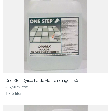
In Winkelwagen
One Step Dynax harde vloerenreiniger 1×5
€
37,50
EX. BTW
1 x 5 liter