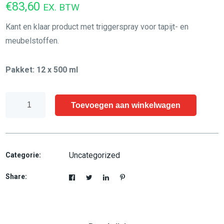
€
83,60
EX. BTW
Kant en klaar product met triggerspray voor tapijt- en
meubelstoffen.
Pakket: 12 x 500 ml
One
Toevoegen aan winkelwagen
Step
Zip-
It
Vlekverwijderaar
Uncategorized
Categorie:
aantal
Share: