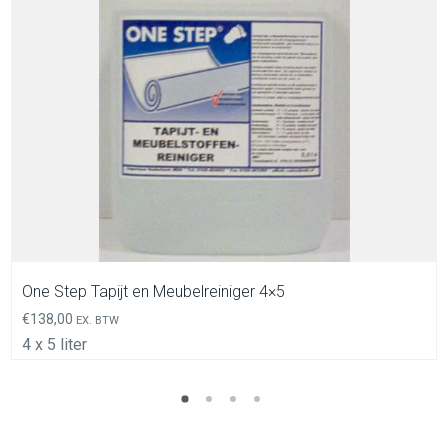
In Winkelwagen
One Step Tapijt en Meubelreiniger 4×5
€
138,00
EX. BTW
4 x 5 liter