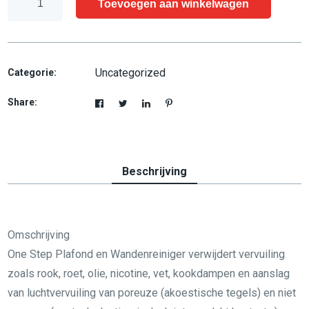
Toevoegen aan winkelwagen
Step
Plafond
en
Wandreiniger
Uncategorized
Categorie:
1x5
Share:
aantal
Beschrijving
Omschrijving
One Step Plafond en Wandenreiniger verwijdert vervuiling
zoals rook, roet, olie, nicotine, vet, kookdampen en aanslag
van luchtvervuiling van poreuze (akoestische tegels) en niet