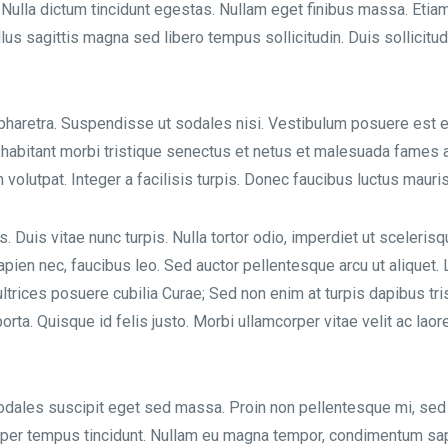
 Nulla dictum tincidunt egestas. Nullam eget finibus massa. Etiam 
s sagittis magna sed libero tempus sollicitudin. Duis sollicitud
e pharetra. Suspendisse ut sodales nisi. Vestibulum posuere est 
habitant morbi tristique senectus et netus et malesuada fames a
 volutpat. Integer a facilisis turpis. Donec faucibus luctus mauris
. Duis vitae nunc turpis. Nulla tortor odio, imperdiet ut scelerisq
sapien nec, faucibus leo. Sed auctor pellentesque arcu ut aliquet.
ltrices posuere cubilia Curae; Sed non enim at turpis dapibus tris
 porta. Quisque id felis justo. Morbi ullamcorper vitae velit ac la
ales suscipit eget sed massa. Proin non pellentesque mi, sed so
mper tempus tincidunt. Nullam eu magna tempor, condimentum sap